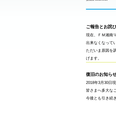
ご報告とお詫
現在、ＦＭ湘南
出来なくなって
ただいま原因を
げます。
復旧のお知ら
2018年3月3
皆さまへ多大な
今後とも引き続