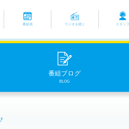
番組表
ラジオを聴く
スタッ
番組ブログ
BLOG
び