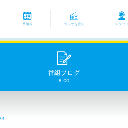
番組表
ラジオを聴く
スタッ
番組ブログ
BLOG
23