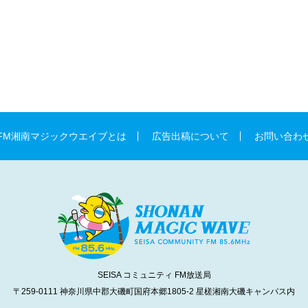
FM湘南マジックウエイブとは
広告出稿について
お問い合わ
SEISA コミュニティ FM放送局
〒259-0111 神奈川県中郡大磯町国府本郷1805-2
星槎湘南大磯キャンパス内