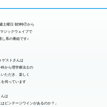
は 毎週土曜日 朝9時🕘から
 湘南マジックウェイブで
癒し系の番組です♪
afe ゲストさんは
外科から理学療法士の
しいただき、楽しく
しを伺っています
の綾さんは
はビンテージワインがあるのか？」