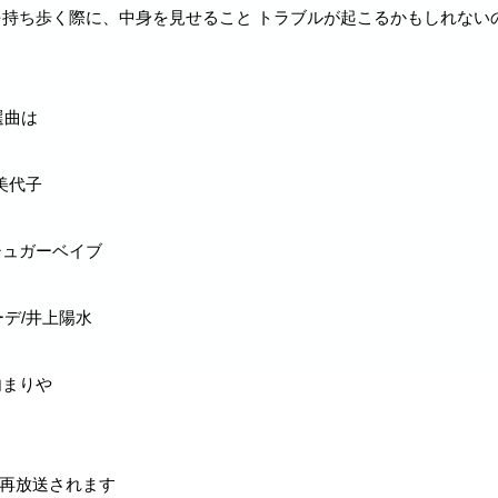
⾦を持ち歩く際に、中⾝を⾒せること トラブルが起こるかもしれな
選曲は
美代子
シュガーベイブ
デ/井上陽水
内まりや
より再放送されます