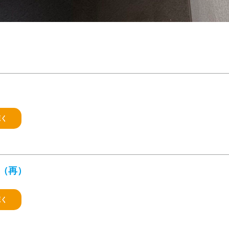
聴く
FE（再）
聴く