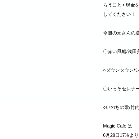
らうこと • 現
してください！
今週の元さんの
〇赤い風船/浅田
○ダウンタウン/
〇いっそセレナー
○いのちの歌/竹
Magic Cafe は
6月28日17時