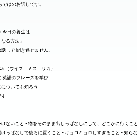
らではのお話しです。
 今日の養生は
くなる方法」
話しで 聞き逃せません。
Ms.Rika （ウイズ ミス リカ）
 英語のフレーズを学び
化についても知ろう
です
けないこと • 物をそのまま出しっぱなしにして、どこかに⾏くこと 
けっぱなしで後ろに置くこと • キョロキョロしすぎること • 知ら