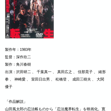
製作年：1983年
監督：深作欣二
製作：角川春樹
出演：沢田研二 、 千葉真一 、 真田広之 、 佳那晃子 、 緒形
拳 、 神崎愛 、 室田日出男 、 松橋登 、 成田三樹夫 、 大関
優子
「作品解説」
山田風太郎の忍法帳ものから「忍法魔界転生」を映画化。寛