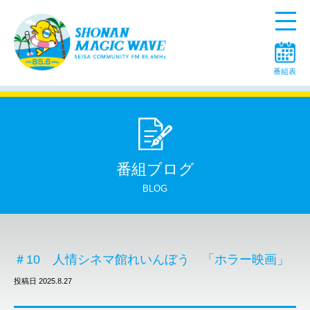
Menu
番組表
番組ブログ
BLOG
＃10 人情シネマ館れいんぼう 「ホラー映画」
投稿日 2025.8.27