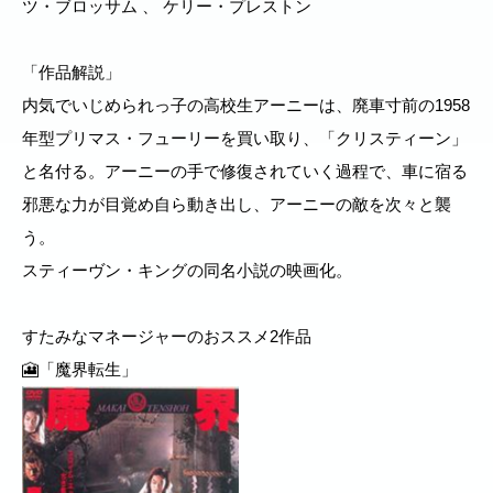
ツ・ブロッサム 、 ケリー・プレストン
「作品解説」
内気でいじめられっ子の高校生アーニーは、廃車寸前の1958
年型プリマス・フューリーを買い取り、「クリスティーン」
と名付る。アーニーの手で修復されていく過程で、車に宿る
邪悪な力が目覚め自ら動き出し、アーニーの敵を次々と襲
う。
スティーヴン・キングの同名小説の映画化。
すたみなマネージャーのおススメ2作品
🎦「魔界転生」