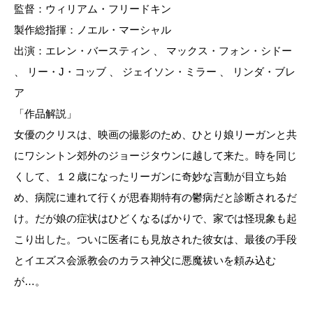
監督：ウィリアム・フリードキン
製作総指揮：ノエル・マーシャル
出演：エレン・バースティン 、 マックス・フォン・シドー
、 リー・J・コッブ 、 ジェイソン・ミラー 、 リンダ・ブレ
ア
「作品解説」
女優のクリスは、映画の撮影のため、ひとり娘リーガンと共
にワシントン郊外のジョージタウンに越して来た。時を同じ
くして、１２歳になったリーガンに奇妙な言動が目立ち始
め、病院に連れて行くが思春期特有の鬱病だと診断されるだ
け。だが娘の症状はひどくなるばかりで、家では怪現象も起
こり出した。ついに医者にも見放された彼女は、最後の手段
とイエズス会派教会のカラス神父に悪魔祓いを頼み込む
が…。