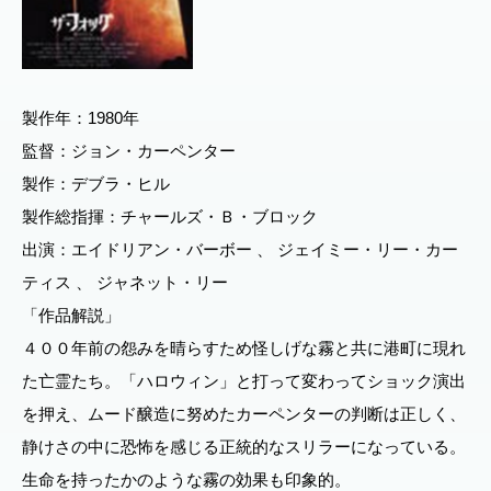
製作年：1980年
監督：ジョン・カーペンター
製作：デブラ・ヒル
製作総指揮：チャールズ・Ｂ・ブロック
出演：エイドリアン・バーボー 、 ジェイミー・リー・カー
ティス 、 ジャネット・リー
「作品解説」
４００年前の怨みを晴らすため怪しげな霧と共に港町に現れ
た亡霊たち。「ハロウィン」と打って変わってショック演出
を押え、ムード醸造に努めたカーペンターの判断は正しく、
静けさの中に恐怖を感じる正統的なスリラーになっている。
生命を持ったかのような霧の効果も印象的。