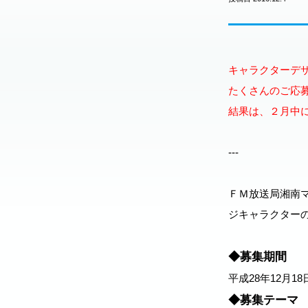
キャラクターデ
たくさんのご応
結果は、２月中
---
ＦＭ放送局湘南
ジキャラクター
◆募集期間
平成28年12月1
◆募集テーマ