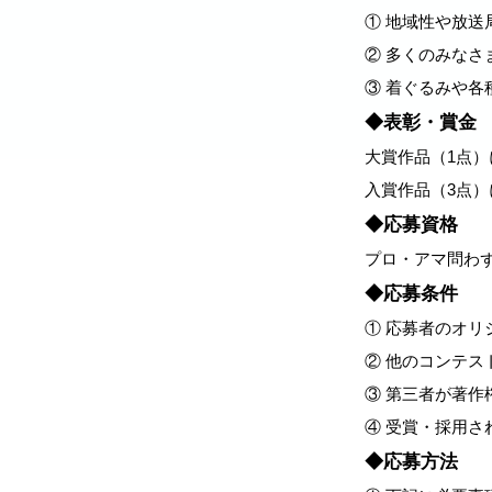
① 地域性や放送
② 多くのみなさ
③ 着ぐるみや
◆表彰・賞金
大賞作品（1点
入賞作品（3点）
◆応募資格
プロ・アマ問わ
◆応募条件
① 応募者のオ
② 他のコンテ
③ 第三者が著
④ 受賞・採用
◆応募方法