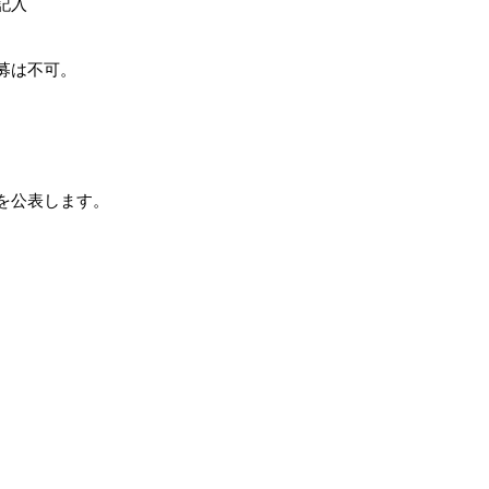
記入
募は不可。
を公表します。