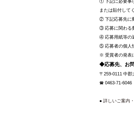
① 下記に必要
または貼付して
② 下記応募先
③ 応募に関わ
④ 応募用紙等の
⑤ 応募者の個
※ 受賞者の発
◆応募先、お
〒259-0111
☎ 0463-71-6046
●
詳しいご案内