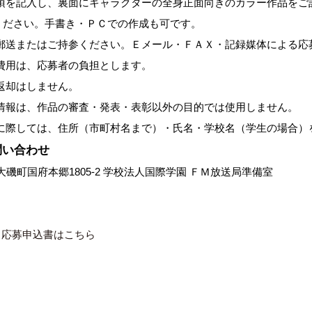
事項を記入し、裏面にキャラクターの全身正面向きのカラー作品をご
ください。手書き・ＰＣでの作成も可です。
に郵送またはご持参ください。Ｅメール・ＦＡＸ・記録媒体による応
る費用は、応募者の負担とします。
返却はしません。
人情報は、作品の審査・発表・表彰以外の目的では使用しません。
表に際しては、住所（市町村名まで）・氏名・学校名（学生の場合）
問い合わせ
 中郡大磯町国府本郷1805-2 学校法人国際学園 ＦＭ放送局準備室
・応募申込書はこちら