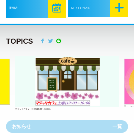
番組表
NEXT ON AIR
TOPICS
Facebook
Twitter
リー・ハッピ
マジックカフェ（土曜日9:00〜10:00）
お知らせ
一覧